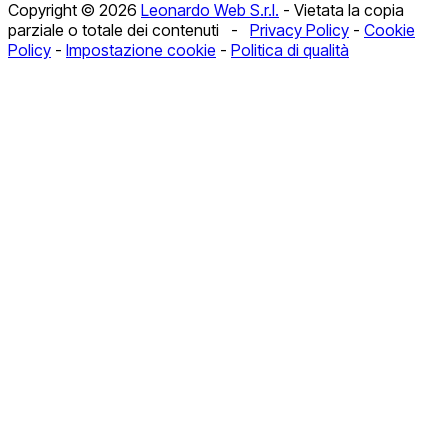
Copyright © 2026
Leonardo Web S.r.l.
- Vietata la copia
Tel. 0175.88428
parziale o totale dei contenuti -
Privacy Policy
-
Cookie
contatti@leonardoweb.eu
Policy
-
Impostazione cookie
-
Politica di qualità